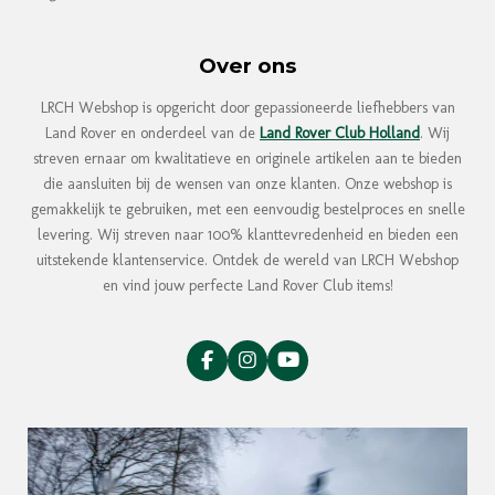
Over ons
LRCH Webshop is opgericht door gepassioneerde liefhebbers van
Land Rover en onderdeel van de
Land Rover Club Holland
. Wij
streven ernaar om kwalitatieve en originele artikelen aan te bieden
die aansluiten bij de wensen van onze klanten. Onze webshop is
gemakkelijk te gebruiken, met een eenvoudig bestelproces en snelle
levering. Wij streven naar 100% klanttevredenheid en bieden een
uitstekende klantenservice. Ontdek de wereld van LRCH Webshop
en vind jouw perfecte Land Rover Club items!
F
I
Y
a
n
o
c
s
u
e
t
T
b
a
u
o
g
b
o
r
e
k
a