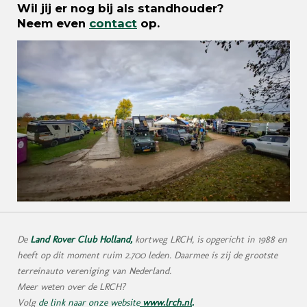
Wil jij er nog bij als standhouder?
Neem even
contact
op.
De
Land Rover Club Holland,
kortweg LRCH, is opgericht in 1988 en
heeft op dit moment ruim 2.700 leden. Daarmee is zij de grootste
terreinauto vereniging van Nederland.
Meer weten over de LRCH?
Volg
de link naar onze website
www.lrch.nl
.