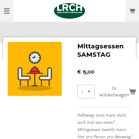
Ga
direct
naar
de
hoofdinhoud
Mittagsessen
SAMSTAG
€ 15,00
In
winkelwagen
Halbwegs muss mann doch
auch mal was essen?
Mittagsessen bestellt mann
hier pro Person pro Messetag!