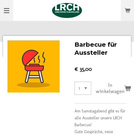
Ga
direct
naar
de
hoofdinhoud
Barbecue für
Aussteller
€ 35,00
In
winkelwagen
Am Samstagabend gibt es für
alle Aussteller unsere LRCH
Barbecue!
Gute Gespräche, neue