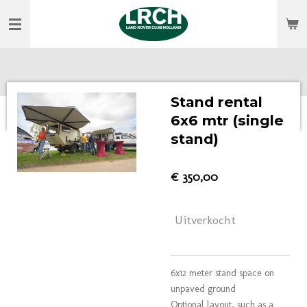
Ga
direct
naar
de
hoofdinhoud
Stand rental
6x6 mtr (single
stand)
€ 350,00
Uitverkocht
6x12 meter stand space on
unpaved ground
Optional layout, such as a