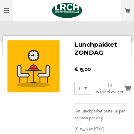
Ga
direct
naar
de
hoofdinhoud
Lunchpakket
ZONDAG
€ 15,00
In
winkelwagen
Het lunchpakket bestel je per
persoon per dag
(€ 13,76 ex BTW)